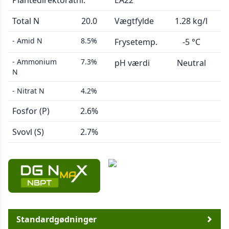
Plantedirektoratnr.
EA22
Total N
20.0
Vægtfylde
1.28 kg/l
- Amid N
8.5%
Frysetemp.
-5 °C
- Ammonium
7.3%
pH værdi
Neutral
N
- Nitrat N
4.2%
Fosfor (P)
2.6%
Svovl (S)
2.7%
Standardgødninger