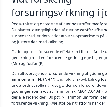
forsuringsvirkning i 
Rodaktivitet og optagelse af næringsstoffer medfører
Da plantetilgængeligheden af næringsstoffer afhæng
surhedsgrad, er det vigtigt at være opmærksom på jo
og justere den med kalkning.
Gødningernes forsurende effekt kan i flere tilfælde u
gødskning med en forsurende gødning øge tilgæng
(Mn) og fosfor (P)
Den altovervejende forsurende virkning af gødning
+
ammonium – N.
(NH4
)
. Indhold af svovl, kali og fo
underordnet rolle når det gælder den forsurende vir
gødninger som svovlsur ammoniak, MAP, DAP, APP o
der alle indeholder 100 pct. N i ammonium form, de
forsurende virkning. Kvælstof på nitratform har der