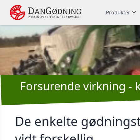
Produkter
Forsurende virkning - 
De enkelte gødnings
vidt forskellig