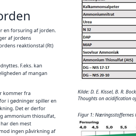
jorden
 en forsuring af jorden.
er af jordens
rdens reaktionstal (Rt)
dnyttes. F.eks. kan
eligheden af mangan
Kilde:
D. E. Kissel
,
B. R. Bock
er kommer fra
Thoughts on acidification of 
sfor i gødninger spiller en
kning. Det er derfor
Figur 1: Næringsstoffernes 
g ammonium thiosulfat,
r har den mest
imod ingen påvirkning af