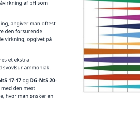
påvirkning af pH som
ing, angiver man oftest
ere den forsurende
e virkning, opgivet på
øres et ekstra
end svovlsur ammoniak.
tS 17-17
og
DG-NtS 20-
t med den mest
e, hvor man ønsker en