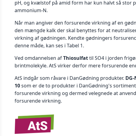
pH, og kvælstof på amid form har kun halvt så stor 
ammonium-N.
Når man angiver den forsurende virkning af en gødn
den mængde kalk der skal benyttes for at neutralis
virkning af gødningen. Kendte gødningers forsurend
denne måde, kan ses i Tabel 1.
Ved omdannelsen af
Thiosulfat
til SO4 i jorden frig
brintmolekyle. AtS virker derfor mere forsurende 
AtS indgår som råvare i DanGødning produkter.
DG-N
10
som er de to produkter i DanGødning's sortimen
forsurende virkning og dermed velegnede at anvend
forsurende virkning.