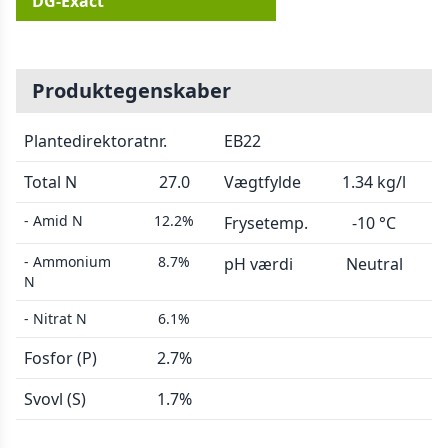
DG-Exact
Produktegenskaber
Plantedirektoratnr.
EB22
Total N
27.0
Vægtfylde
1.34 kg/l
- Amid N
12.2%
Frysetemp.
-10 °C
- Ammonium
8.7%
pH værdi
Neutral
N
- Nitrat N
6.1%
Fosfor (P)
2.7%
Svovl (S)
1.7%