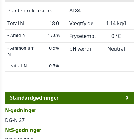
Plantedirektoratnr.
AT84
Total N
18.0
Vægtfylde
1.14 kg/l
- Amid N
17.0%
Frysetemp.
0 °C
- Ammonium
0.5%
pH værdi
Neutral
N
- Nitrat N
0.5%
Standardgødninger
N-gødninger
DG-N 27
NtS-gødninger