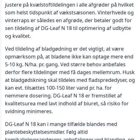
justere på kvælstoftildelingen i alle afgrøder på hvilket
som helst tidspunkt af vækstsæsonen. Vinterhvede og
vinterraps er således en afgrøde, der betaler godt for
sen tildeling af DG-Leaf N 18 til optimering af udbytte
og kvalitet.
Ved tildeling af bladgødning er det vigtigt, at være
opmærksom på, at bladene ikke kan optage mere end
5-10 kg. N/ha. pr. gang. Ved større behov anbefales
derfor flere tildelinger med få dages mellemrum. Husk
at bladgødskning skal tildeles med fladsprededyser, og
kan evt. tilsættes 100-150 liter vand pr. ha. for
nemmere dosering. DG-Leaf N 18 er fremstillet af
kvalitetsurea med lavt indhold af biuret, så risiko for
svidning minimeres.
DG-Leaf N 18 kan i mange tilfælde blandes med
plantebeskyttelsesmidler. Følg altid
kemikalieleverandørens anbefalinger ved blanding, og